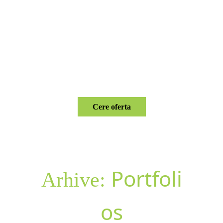
Menu
Cere oferta
Portfoli
Arhive:
os